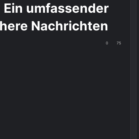
e? Ein umfassender
chere Nachrichten
0
75