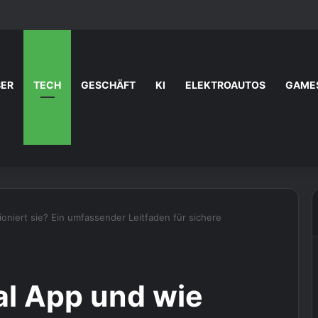
BER
TECH
GESCHÄFT
KI
ELEKTROAUTOS
GAME
ioniert sie? Ein umfassender Leitfaden für sichere
al App und wie