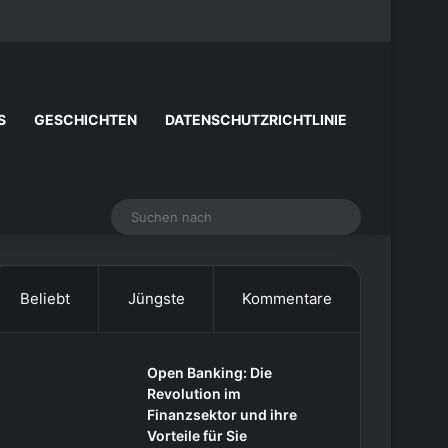
Facebook
X
YouTube
Instagram
Zufälliger Artike
Sidebar
S
GESCHICHTEN
DATENSCHUTZRICHTLINIE
Suchen
nach
Beliebt
Jüngste
Kommentare
Open Banking: Die
Revolution im
Finanzsektor und ihre
Vorteile für Sie