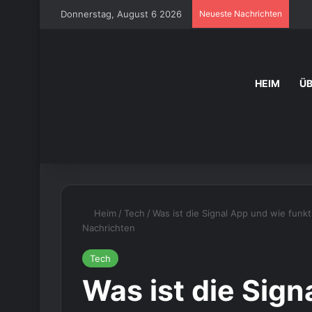
Donnerstag, August 6 2026
Neueste Nachrichten
HEIM
Ü
Heim
/
Tech
/
Was ist die Signal App und wie funkt
Nachrichten
Tech
Was ist die Sign