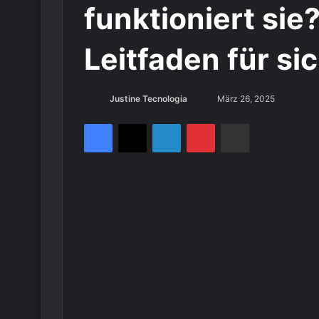
funktioniert si
Leitfaden für si
Sende
Justine Tecnologia
März 26, 2025
uns
Facebook
X
LinkedIn
Pinterest
Per E-Mail teilen
eine
E-
Mail