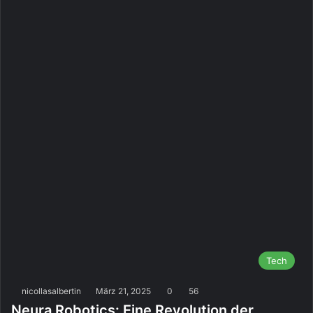
Tech
nicollasalbertin
März 21, 2025
0
56
Neura Robotics: Eine Revolution der