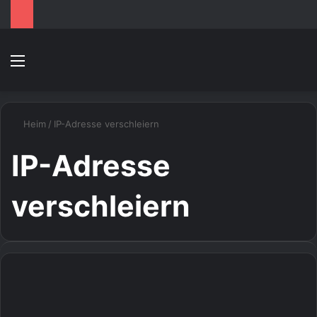
Speisekarte
S
Heim
/
IP-Adresse verschleiern
IP-Adresse
verschleiern