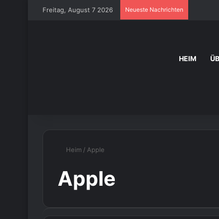
Freitag, August 7 2026
Neueste Nachrichten
HEIM
Ü
Heim
/
Apple
Apple