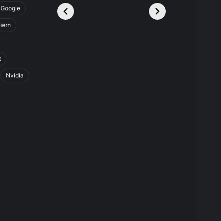
Google
iern
t
Nvidia