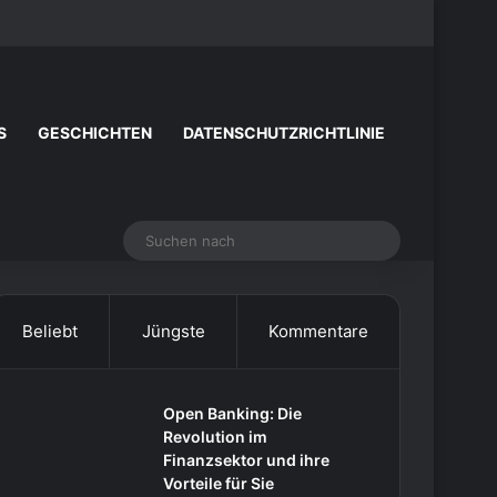
Facebook
X
YouTube
Instagram
Zufälliger Artike
Sidebar
S
GESCHICHTEN
DATENSCHUTZRICHTLINIE
Suchen
nach
Beliebt
Jüngste
Kommentare
Open Banking: Die
Revolution im
Finanzsektor und ihre
Vorteile für Sie