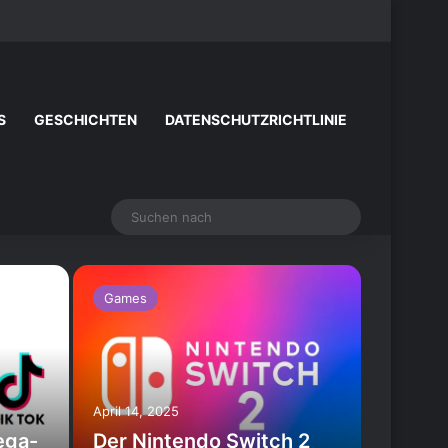
Facebook
X
YouTube
Instagram
Zufälliger Artike
Sidebar
S
GESCHICHTEN
DATENSCHUTZRICHTLINIE
Suchen
nach
Games
April 14, 2025
ega-
Der Nintendo Switch 2