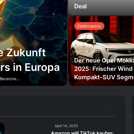
Deal
Elektroautos
ie Zukunft
April 14, 2025
Der neue Opel Mokk
rs in Europa
2025: Frischer Wind
Kompakt-SUV Segm
r Bereiche…
Vorherige
Nächste
Seite
Seite
April 14, 2025
Amazon will TikTok kaufen: