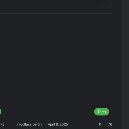
Vorherige
Nächste
Seite
Seite
Tech
78
nicollasalbertin
April 8, 2025
0
76