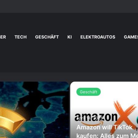
BER
TECH
GESCHÄFT
KI
ELEKTROAUTOS
GAME
Geschäft
April 14, 2025
Amazon will TikTok
kaufen: Alles zum M