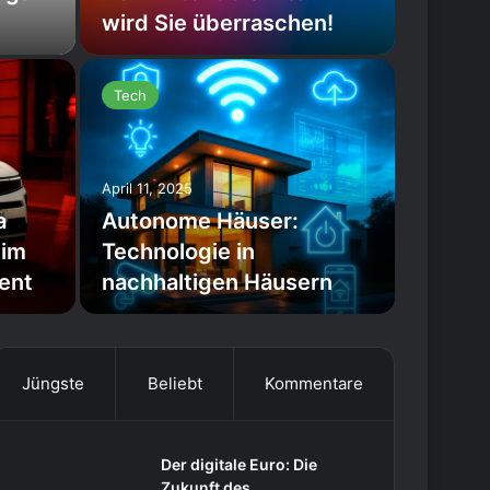
wird Sie überraschen!
Tech
April 11, 2025
a
Autonome Häuser:
 im
Technologie in
ent
nachhaltigen Häusern
Jüngste
Beliebt
Kommentare
Der digitale Euro: Die
Zukunft des