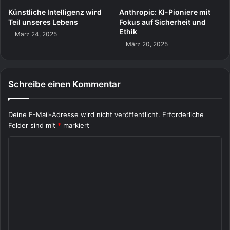
Künstliche Intelligenz wird
Anthropic: KI-Pioniere mit
Teil unseres Lebens
Fokus auf Sicherheit und
Ethik
März 24, 2025
März 20, 2025
Schreibe einen Kommentar
Deine E-Mail-Adresse wird nicht veröffentlicht.
Erforderliche
Felder sind mit
*
markiert
K
o
m
m
e
n