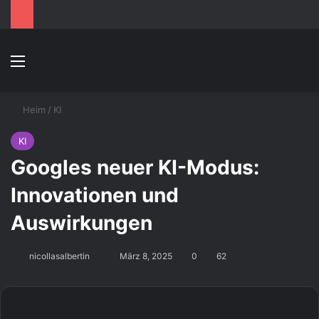
Speisekarte
S
Heim
/
KI
KI
Googles neuer KI-Modus:
Innovationen und
Auswirkungen
Sende
nicollasalbertin
März 8, 2025
0
62
uns
eine
E-