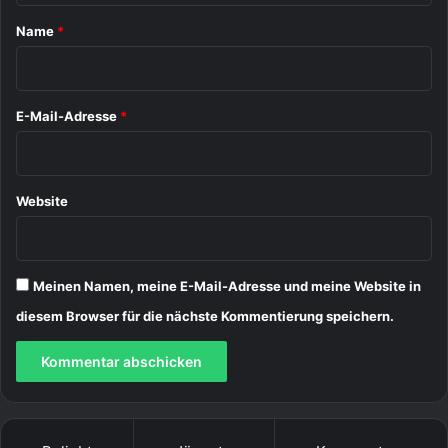
a
Name
*
r
*
E-Mail-Adresse
*
Website
Meinen Namen, meine E-Mail-Adresse und meine Website in
diesem Browser für die nächste Kommentierung speichern.