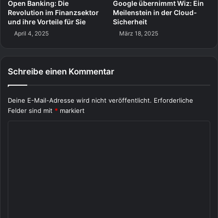
Open Banking: Die
Google übernimmt Wiz: Ein
Revolution im Finanzsektor
Meilenstein in der Cloud-
und ihre Vorteile für Sie
Sicherheit
April 4, 2025
März 18, 2025
Schreibe einen Kommentar
Deine E-Mail-Adresse wird nicht veröffentlicht.
Erforderliche
Felder sind mit
*
markiert
K
o
m
m
e
n
t