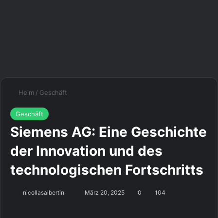
Heim
/
Geschäft
Geschäft
Siemens AG: Eine Geschichte
der Innovation und des
technologischen Fortschritts
Sende
nicollasalbertin
März 20, 2025
0
104
uns
eine