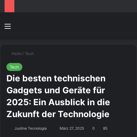
Speisekarte
S
Heim
/
Tech
Tech
Die besten technischen
Gadgets und Geräte für
2025: Ein Ausblick in die
Zukunft der Technologie
Sende
Justine Tecnologia
März 27, 2025
0
85
uns