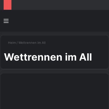
Speisekarte
S
Heim
/
Wettrennen im All
Wettrennen im All