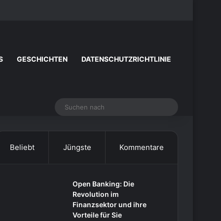
Facebook
X
YouTube
Instagram
Zufälliger Artike
Sidebar
S
GESCHICHTEN
DATENSCHUTZRICHTLINIE
Suchen
nach
Beliebt
Jüngste
Kommentare
Open Banking: Die
Revolution im
Finanzsektor und ihre
Vorteile für Sie