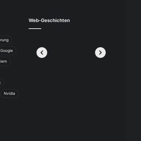
Web-Geschichten
erung
Google
iern
t
Nvidia