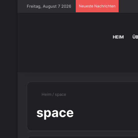
Freitag, August 7 2026
Neueste Nachrichten
HEIM
Ü
Heim
/
space
space