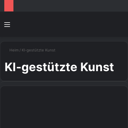
Speisekarte
S
Heim
/
KI-gestützte Kunst
KI-gestützte Kunst